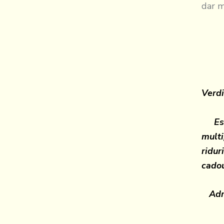
dar m
Verdi
Este
multi
ridur
cadou
Adre
Str.