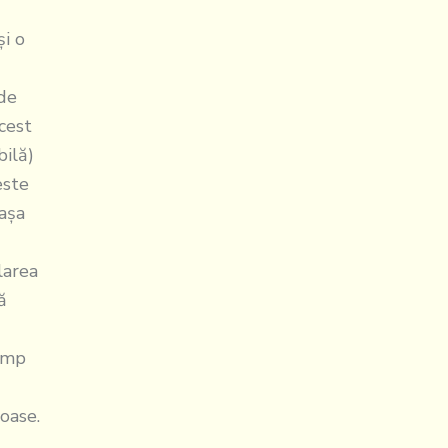
şi o
 de
acest
bilă)
este
 aşa
larea
ă
l
timp
ioase.