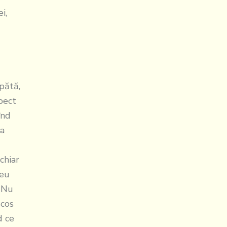
i,
spătă,
spect
înd
ea
chiar
meu
? Nu
scos
d ce