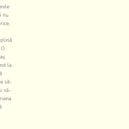
inile
ă nu
rice,
 plină
 O
-aş
nd la
ţă
e să-
i să-
riana
ă