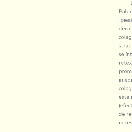
Este 
Palom
„pies
decol
colag
strat
se înt
retex
promi
imedi
colag
este 
(efec
de re
neces