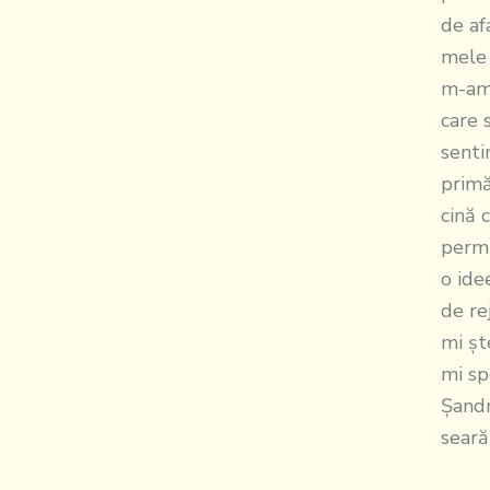
de af
mele 
m-am 
care 
senti
primă
cină 
permi
o ide
de re
mi şt
mi sp
Şandr
seară