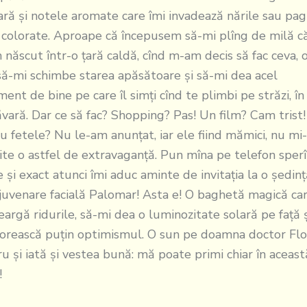
ară şi notele aromate care îmi invadează nările sau pag
colorate. Aproape că începusem să-mi plîng de milă c
născut într-o ţară caldă, cînd m-am decis să fac ceva, o
să-mi schimbe starea apăsătoare şi să-mi dea acel
ment de bine pe care îl simţi cînd te plimbi pe străzi, în
vară. Dar ce să fac? Shopping? Pas! Un film? Cam trist!
cu fetele? Nu le-am anunţat, iar ele fiind mămici, nu mi
te o astfel de extravaganţă. Pun mîna pe telefon sperî
e şi exact atunci îmi aduc aminte de invitaţia la o şedin
juvenare facială Palomar! Asta e! O baghetă magică car
eargă ridurile, să-mi dea o luminozitate solară pe faţă ş
orească puţin optimismul. O sun pe doamna doctor Flo
u şi iată şi vestea bună: mă poate primi chiar în aceast
!