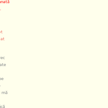
anată
.
rec
late
pe
e
zi mă
ică