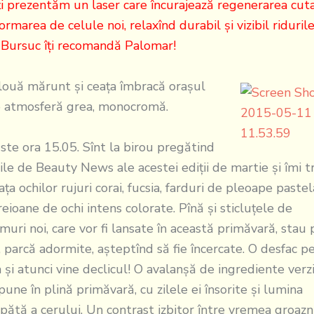
rezentăm un laser care încurajează regenerarea cut
formarea de celule noi, relaxînd durabil şi vizibil ridurile
 Bursuc îţi recomandă Palomar!
ă mărunt şi ceaţa îmbracă oraşul
o atmosferă grea, monocromă.
 ora 15.05. Sînt la birou pregătind
ile de Beauty News ale acestei ediţii de martie şi îmi t
faţa ochilor rujuri corai, fucsia, farduri de pleoape paste
reioane de ochi intens colorate. Pînă şi sticluţele de
muri noi, care vor fi lansate în această primăvară, stau 
, parcă adormite, aşteptînd să fie încercate. O desfac p
 şi atunci vine declicul! O avalanşă de ingrediente ver
pune în plină primăvară, cu zilele ei însorite şi lumina
pătă a cerului. Un contrast izbitor între vremea groazn