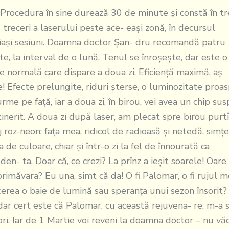
dura în sine durează 30 de minute şi constă în tre
 treceri a laserului peste ace- eaşi zonă, în decursul
iaşi sesiuni. Doamna doctor Şan- dru recomandă patru
te, la interval de o lună. Tenul se înroşeşte, dar este o
ie normală care dispare a doua zi. Eficienţă maximă, aş
! Efecte prelungite, riduri şterse, o luminozitate proa
urme pe faţă, iar a doua zi, în birou, vei avea un chip su
tinerit. A doua zi după laser, am plecat spre birou purt
j roz-neon; faţa mea, ridicol de radioasă şi netedă, simţ
a de culoare, chiar şi într-o zi la fel de înnourată ca
den- ta. Doar că, ce crezi? La prînz a ieşit soarele! Oare 
primăvara? Eu una, simt că da! O fi Palomar, o fi rujul 
cerea o baie de lumină sau speranţa unui sezon însorit
 dar cert este că Palomar, cu această rejuvena- re, m-a 
ori. Iar de 1 Martie voi reveni la doamna doctor – nu vă