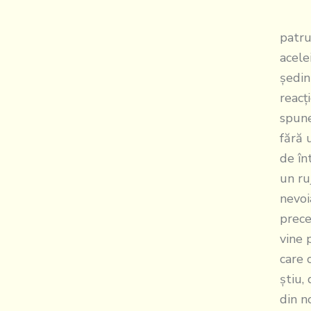
Proce
patru
acele
şedin
reacţ
spune
fără 
de în
un ru
nevoi
prece
vine 
care 
ştiu,
din n