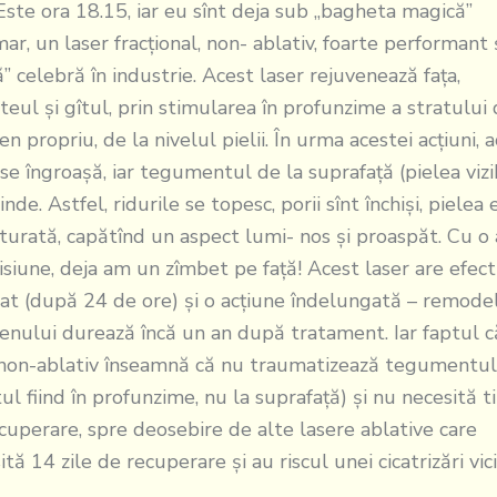
ora 18.15, iar eu sînt deja sub „bagheta magică”
ar, un laser fracţional, non- ablativ, foarte performant 
ă” celebră în industrie. Acest laser rejuvenează faţa,
teul şi gîtul, prin stimularea în profunzime a stratului
en propriu, de la nivelul pielii. În urma acestei acţiuni, 
 se îngroaşă, iar tegumentul de la suprafaţă (pielea vizi
inde. Astfel, ridurile se topesc, porii sînt închişi, pielea 
turată, capătînd un aspect lumi- nos şi proaspăt. Cu o
siune, deja am un zîmbet pe faţă! Acest laser are efect
at (după 24 de ore) şi o acţiune îndelungată – remode
enului durează încă un an după tratament. Iar faptul c
non-ablativ înseamnă că nu traumatizează tegumentu
tul fiind în profunzime, nu la suprafaţă) şi nu necesită 
cuperare, spre deosebire de alte lasere ablative care
ită 14 zile de recuperare şi au riscul unei cicatrizări vic