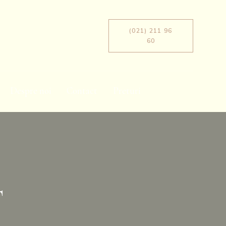
(021) 211 96
60
Despre noi
Contact
Preturi
T