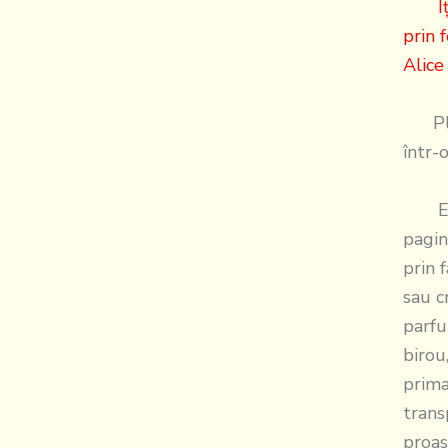
Îţi p
prin 
Alice
Plou
într-
Este
pagin
prin 
sau c
parfu
birou
prima
trans
proas