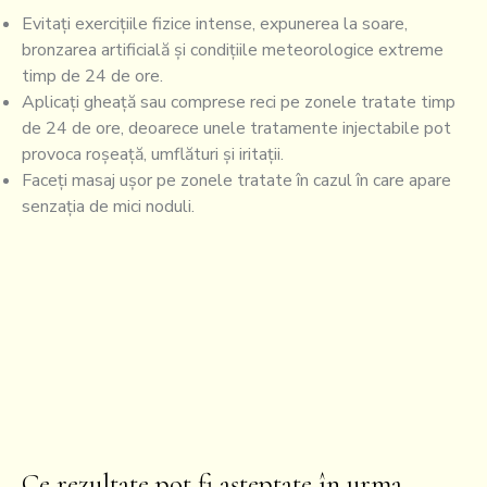
Evitați exercițiile fizice intense, expunerea la soare,
bronzarea artificială și condițiile meteorologice extreme
timp de 24 de ore.
Aplicați gheață sau comprese reci pe zonele tratate timp
de 24 de ore, deoarece unele tratamente injectabile pot
provoca roșeață, umflături și iritații.
Faceți masaj ușor pe zonele tratate în cazul în care apare
senzația de mici noduli.
Ce rezultate pot fi așteptate în urma