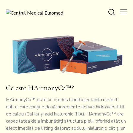
Ce este HArmonyCa™?
HArmonyCa™ este un produs hibrid injectabil cu efect
dublu, care conține două ingrediente active: hidroxiapatită
de calciu (CaHa) și acid hialuronic (HA). HArmonyCa™ are
capacitatea de a îmbunătăți structura pielii, oferind atât un
efect imediat de lifting datorat acidului hialuronic, cât și un