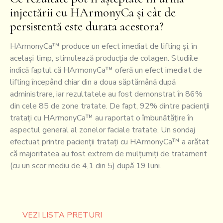
injectării cu HArmonyCa și cât de
persistentă este durata acestora?
HArmonyCa™ produce un efect imediat de lifting și, în
același timp, stimulează producția de colagen. Studiile
indică faptul că HArmonyCa™ oferă un efect imediat de
lifting începând chiar din a doua săptămână după
administrare, iar rezultatele au fost demonstrat în 86%
din cele 85 de zone tratate. De fapt, 92% dintre pacienții
tratați cu HArmonyCa™ au raportat o îmbunătățire în
aspectul general al zonelor faciale tratate. Un sondaj
efectuat printre pacienții tratați cu HArmonyCa™ a arătat
că majoritatea au fost extrem de mulțumiți de tratament
(cu un scor mediu de 4,1 din 5) după 19 luni.
VEZI LISTA PRETURI