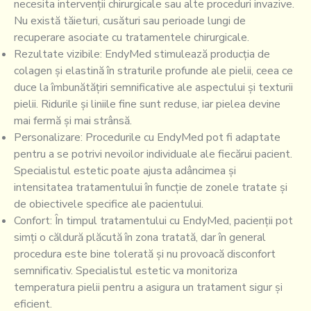
necesita intervenții chirurgicale sau alte proceduri invazive.
Nu există tăieturi, cusături sau perioade lungi de
recuperare asociate cu tratamentele chirurgicale.
Rezultate vizibile: EndyMed stimulează producția de
colagen și elastină în straturile profunde ale pielii, ceea ce
duce la îmbunătățiri semnificative ale aspectului și texturii
pielii. Ridurile și liniile fine sunt reduse, iar pielea devine
mai fermă și mai strânsă.
Personalizare: Procedurile cu EndyMed pot fi adaptate
pentru a se potrivi nevoilor individuale ale fiecărui pacient.
Specialistul estetic poate ajusta adâncimea și
intensitatea tratamentului în funcție de zonele tratate și
de obiectivele specifice ale pacientului.
Confort: În timpul tratamentului cu EndyMed, pacienții pot
simți o căldură plăcută în zona tratată, dar în general
procedura este bine tolerată și nu provoacă disconfort
semnificativ. Specialistul estetic va monitoriza
temperatura pielii pentru a asigura un tratament sigur și
eficient.