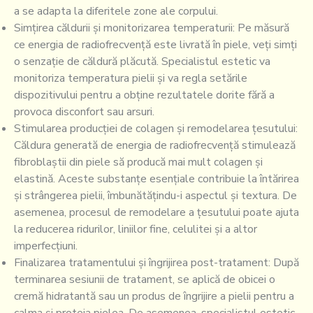
a se adapta la diferitele zone ale corpului.
Simțirea căldurii și monitorizarea temperaturii: Pe măsură
ce energia de radiofrecvență este livrată în piele, veți simți
o senzație de căldură plăcută. Specialistul estetic va
monitoriza temperatura pielii și va regla setările
dispozitivului pentru a obține rezultatele dorite fără a
provoca disconfort sau arsuri.
Stimularea producției de colagen și remodelarea țesutului:
Căldura generată de energia de radiofrecvență stimulează
fibroblaștii din piele să producă mai mult colagen și
elastină. Aceste substanțe esențiale contribuie la întărirea
și strângerea pielii, îmbunătățindu-i aspectul și textura. De
asemenea, procesul de remodelare a țesutului poate ajuta
la reducerea ridurilor, liniilor fine, celulitei și a altor
imperfecțiuni.
Finalizarea tratamentului și îngrijirea post-tratament: După
terminarea sesiunii de tratament, se aplică de obicei o
cremă hidratantă sau un produs de îngrijire a pielii pentru a
calma și proteja pielea. De asemenea, specialistul estetic