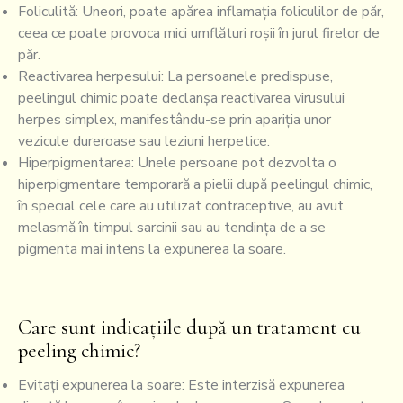
Foliculită: Uneori, poate apărea inflamația foliculilor de păr,
ceea ce poate provoca mici umflături roșii în jurul firelor de
păr.
Reactivarea herpesului: La persoanele predispuse,
peelingul chimic poate declanșa reactivarea virusului
herpes simplex, manifestându-se prin apariția unor
vezicule dureroase sau leziuni herpetice.
Hiperpigmentarea: Unele persoane pot dezvolta o
hiperpigmentare temporară a pielii după peelingul chimic,
în special cele care au utilizat contraceptive, au avut
melasmă în timpul sarcinii sau au tendința de a se
pigmenta mai intens la expunerea la soare.
Care sunt indicațiile după un tratament cu
peeling chimic?
Evitați expunerea la soare: Este interzisă expunerea