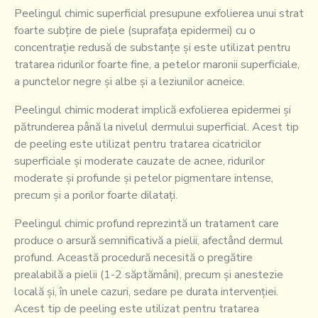
Peelingul chimic superficial presupune exfolierea unui strat
foarte subțire de piele (suprafața epidermei) cu o
concentrație redusă de substanțe și este utilizat pentru
tratarea ridurilor foarte fine, a petelor maronii superficiale,
a punctelor negre și albe și a leziunilor acneice.
Peelingul chimic moderat implică exfolierea epidermei și
pătrunderea până la nivelul dermului superficial. Acest tip
de peeling este utilizat pentru tratarea cicatricilor
superficiale și moderate cauzate de acnee, ridurilor
moderate și profunde și petelor pigmentare intense,
precum și a porilor foarte dilatați.
Peelingul chimic profund reprezintă un tratament care
produce o arsură semnificativă a pielii, afectând dermul
profund. Această procedură necesită o pregătire
prealabilă a pielii (1-2 săptămâni), precum și anestezie
locală și, în unele cazuri, sedare pe durata intervenției.
Acest tip de peeling este utilizat pentru tratarea