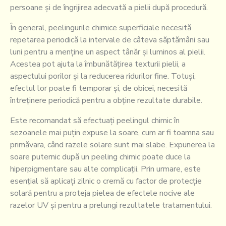
persoane și de îngrijirea adecvată a pielii după procedură.
În general, peelingurile chimice superficiale necesită
repetarea periodică la intervale de câteva săptămâni sau
luni pentru a menține un aspect tânăr și luminos al pielii.
Acestea pot ajuta la îmbunătățirea texturii pielii, a
aspectului porilor și la reducerea ridurilor fine. Totuși,
efectul lor poate fi temporar și, de obicei, necesită
întreținere periodică pentru a obține rezultate durabile.
Este recomandat să efectuați peelingul chimic în
sezoanele mai puțin expuse la soare, cum ar fi toamna sau
primăvara, când razele solare sunt mai slabe. Expunerea la
soare puternic după un peeling chimic poate duce la
hiperpigmentare sau alte complicații. Prin urmare, este
esențial să aplicați zilnic o cremă cu factor de protecție
solară pentru a proteja pielea de efectele nocive ale
razelor UV și pentru a prelungi rezultatele tratamentului.