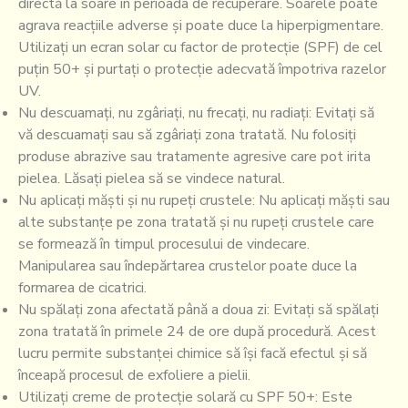
directă la soare în perioada de recuperare. Soarele poate
agrava reacțiile adverse și poate duce la hiperpigmentare.
Utilizați un ecran solar cu factor de protecție (SPF) de cel
puțin 50+ și purtați o protecție adecvată împotriva razelor
UV.
Nu descuamați, nu zgâriați, nu frecați, nu radiați: Evitați să
vă descuamați sau să zgâriați zona tratată. Nu folosiți
produse abrazive sau tratamente agresive care pot irita
pielea. Lăsați pielea să se vindece natural.
Nu aplicați măști și nu rupeți crustele: Nu aplicați măști sau
alte substanțe pe zona tratată și nu rupeți crustele care
se formează în timpul procesului de vindecare.
Manipularea sau îndepărtarea crustelor poate duce la
formarea de cicatrici.
Nu spălați zona afectată până a doua zi: Evitați să spălați
zona tratată în primele 24 de ore după procedură. Acest
lucru permite substanței chimice să își facă efectul și să
înceapă procesul de exfoliere a pielii.
Utilizați creme de protecție solară cu SPF 50+: Este